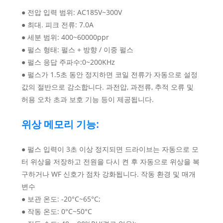
● 전압 입력 범위: AC185V~300V
● 최대. 피크 전류: 7.0A
● 세분 범위: 400~60000ppr
● 펄스 형태: 펄스 + 방향 / 이중 펄스
● 펄스 응답 주파수:0~200KHz
● 펄스가 1.5초 동안 정지하면 코일 전류가 자동으로 설정
값의 절반으로 감소합니다. 과전압, 과전류, 추적 오류 및
허용 오차 초과 보호 기능 등이 제공됩니다.
위상 메모리 기능:
● 펄스 입력이 3초 이상 정지되면 드라이브는 자동으로 모
터 위상을 저장하고 전원을 다시 켠 후 자동으로 위상을 복
구하거나 WF 신호가 점차 강화됩니다. 작동 환경 및 매개
변수
● 보관 온도: -20°C~65°C;
● 작동 온도: 0°C~50°C