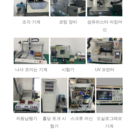
조각 기계
코팅 장비
섬유라스터 마킹머
신
나사 조이는 기계
시험기
UV 프린터
자동납땜기
홀딩 토크 시
스크류 머신
오실로그래프
험기
기계