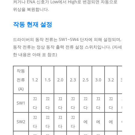
켜거나 ENA 신호가 Low에서 High로 변경되면 자동으로
위상을 복원합니다.
작동 현재 설정
드라이버의 동작 전류는 SW1~SW4 단자에 의해 설정되며,
동작 전류는 정상 동작 출력 전류 설정 스위치입니다. (자세
한 내용은 아래 표 참조)
작동
전류
1.2
1.5
2.0
2.3
2.5
3.0
3.2
3.6
(A)
끄
끄
끄
끄
끄
끄
끄
끄
SW1
다
다
다
다
다
다
다
다
끄
끄
끄
끄
SW2
에
에
에
에
다
다
다
다