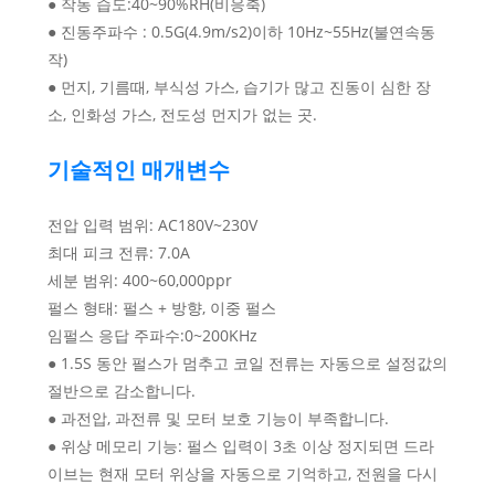
● 작동 습도:40~90%RH(비응축)
● 진동주파수 : 0.5G(4.9m/s2)이하 10Hz~55Hz(불연속동
작)
● 먼지, 기름때, 부식성 가스, 습기가 많고 진동이 심한 장
소, 인화성 가스, 전도성 먼지가 없는 곳.
기술적인 매개변수
전압 입력 범위: AC180V~230V
최대 피크 전류: 7.0A
세분 범위: 400~60,000ppr
펄스 형태: 펄스 + 방향, 이중 펄스
임펄스 응답 주파수:0~200KHz
● 1.5S 동안 펄스가 멈추고 코일 전류는 자동으로 설정값의
절반으로 감소합니다.
● 과전압, 과전류 및 모터 보호 기능이 부족합니다.
● 위상 메모리 기능: 펄스 입력이 3초 이상 정지되면 드라
이브는 현재 모터 위상을 자동으로 기억하고, 전원을 다시