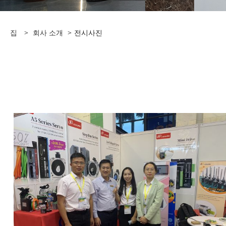
집
>
회사 소개
>
전시사진