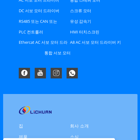
AC 서보 모터 드라이버
통합 스테퍼 모터
DC 서보 모터 드라이버
스크류 모터
RS485 또는 CAN 또는
유성 감속기
Ethercat 버스 유형 스테퍼
PLC 컨트롤러
HMI 터치스크린
드라이버
Ethercat AC 서보 모터 드라
A8 AC 서보 모터 드라이버 키
이버 키트
트
통합 서보 모터
집
회사 소개
제품
소식