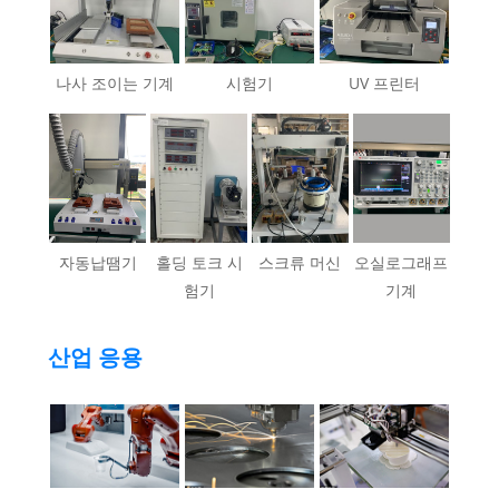
나사 조이는 기계
시험기
UV 프린터
자동납땜기
홀딩 토크 시
스크류 머신
오실로그래프
험기
기계
산업 응용