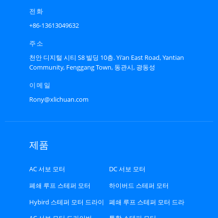
전화
+86-13613049632
주소
천안 디지털 시티 S8 빌딩 10층. Yi'an East Road, Yantian
Community, Fenggang Town, 동관시, 광동성
이메일
Rony@xlichuan.com
제품
AC 서보 모터
DC 서보 모터
폐쇄 루프 스테퍼 모터
하이버드 스테퍼 모터
Hybird 스테퍼 모터 드라이
폐쇄 루프 스테퍼 모터 드라
버
이버